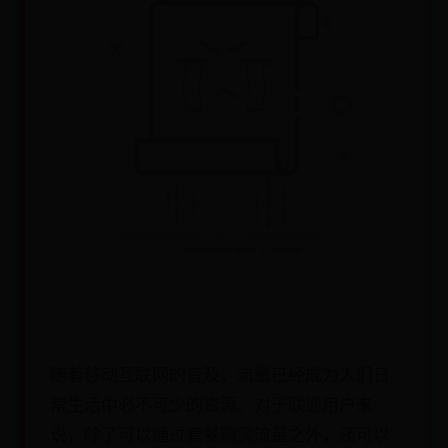
随着移动互联网的普及，流量已经成为人们日
常生活中必不可少的资源。对于联通用户来
说，除了可以通过套餐购买流量之外，还可以