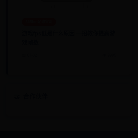
365bet足球官网
游戏fps低是什么原因 一招教你提高游
戏帧数
📅 07-02
👁️ 9995
合作伙伴