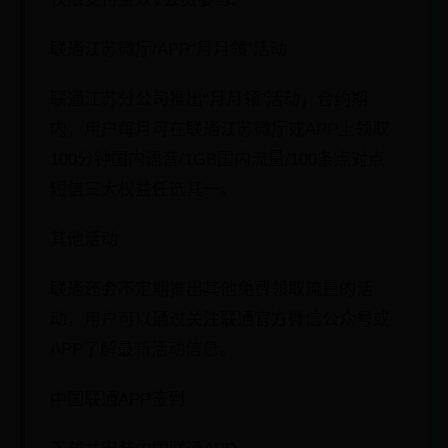
联通江苏微厅/APP“月月领”活动
联通江苏分公司推出“月月领”活动，合约期
内，用户每月可在联通江苏微厅或APP上领取
100分钟国内语音/1GB国内流量/100条点对点
短信三大权益任选其一。
其他活动
联通还会不定期推出其他免费领取流量的活
动，用户可以通过关注联通官方微信公众号或
APP了解最新活动信息。
中国联通APP签到