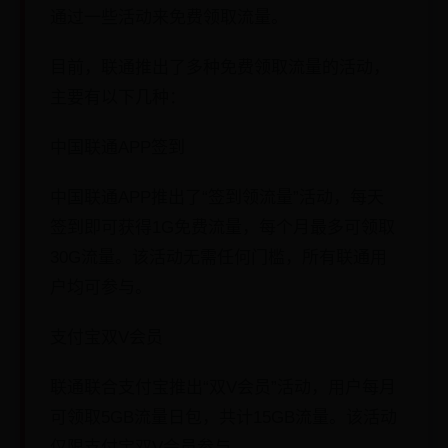
通过一些活动来免费领取流量。
目前，联通推出了多种免费领取流量的活动，
主要有以下几种：
中国联通APP签到
中国联通APP推出了“签到领流量”活动，每天
签到即可获得1G免费流量，每个月最多可领取
30G流量。该活动无需任何门槛，所有联通用
户均可参与。
支付宝双V会员
联通联合支付宝推出“双V会员”活动，用户每月
可领取5GB流量日包，共计15GB流量。该活动
仅限支付宝双V会员参与。