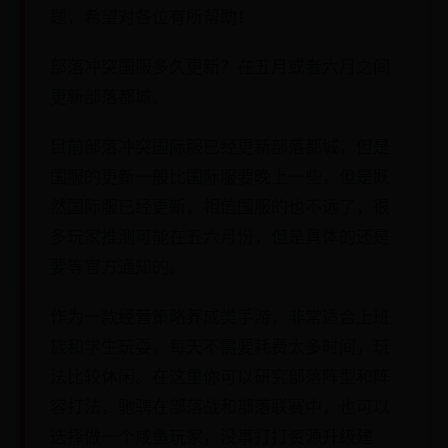
题，希望对各位有所帮助！
部落冲突国服多久更新？在五月或者六月之间
更新部落都城。
目前部落冲突国际服已经更新部落都城，但是
国服的更新一般比国际服要晚上一些，但是既
然国际服已经更新，相信国服的也不远了，很
多玩家推测可能在五六月份，但是具体的还是
要等官方通知的。
作为一款经营策略养成类手游，非常适合上班
族和学生玩耍，每天不需要耗费太多时间，玩
法比较休闲。在这里你可以研究部落阵型和阵
容打法，驰骋在部落战和部落联赛中，也可以
选择做一个咸鱼玩家，没事打打资源升级建