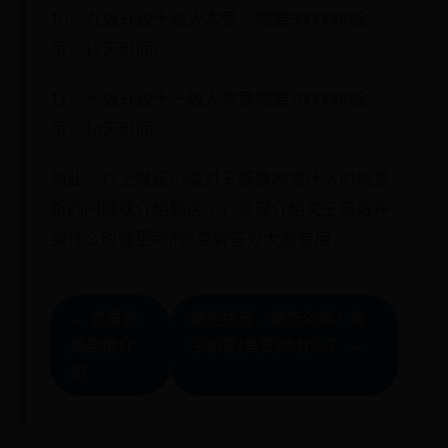
10、九级升级十级大本营，需要5000000金
币，12天时间。
11、十级升级十一级大本营需要7000000金
币，14天时间
到此，以上就是小编对于部落冲突什么时候更
新的问题就介绍到这了，希望介绍关于部落冲
突什么时候更新的5点解答对大家有用。
← 恋爱真
鳤的拼音、鳤怎么读？鱼
美剧情介
字加管(鱼管)念什么？ →
绍