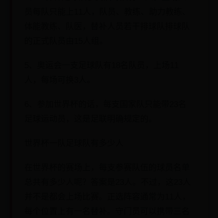
员每队只能上11人，队员、教练、助力教练、
体能教练、队医，替补人员若干排球队排球队
的正式队员由15人组。
5、奥运会一支足球队有18名队员，上场11
人，每场可换3人。
6、参加世界杯的话，每支国家队只能带23名
足球运动员，这是足联明确规定的。
世界杯一队足球队有多少人
在世界杯的赛场上，每支参赛队伍的球员名单
总共有多少人呢？答案是23人。不过，这23人
并不是都会上场比赛。正选阵容通常为11人，
每个位置上有一名替补。守门员可以携带三名