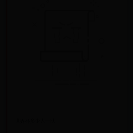
世界杯多少人一队