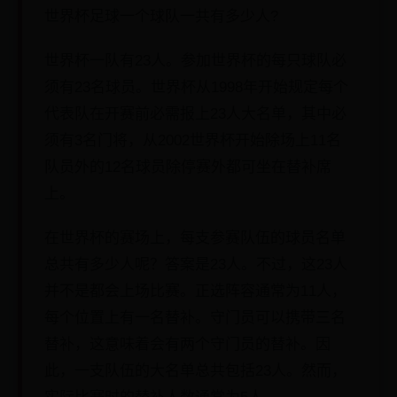
世界杯足球一个球队一共有多少人?
世界杯一队有23人。参加世界杯的每只球队必
须有23名球员。世界杯从1998年开始规定每个
代表队在开赛前必需报上23人大名单，其中必
须有3名门将，从2002世界杯开始除场上11名
队员外的12名球员除停赛外都可坐在替补席
上。
在世界杯的赛场上，每支参赛队伍的球员名单
总共有多少人呢？答案是23人。不过，这23人
并不是都会上场比赛。正选阵容通常为11人，
每个位置上有一名替补。守门员可以携带三名
替补，这意味着会有两个守门员的替补。因
此，一支队伍的大名单总共包括23人。然而，