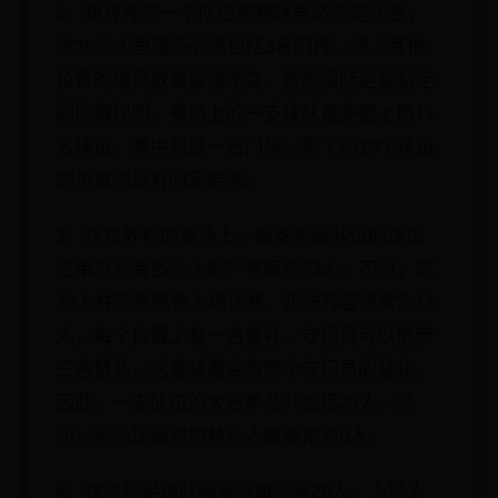
2、世界杯的一个队伍参赛球员必须是26名，
这26个人里面还必须包括3名门将，场上其他
位置的球员数量保持不变。按照国际足联制定
的比赛规则，赛场上的一支球队最多要上场11
名球员，其中包括一名门将，剩下的10个球员
的位置则没有固定要求。
3、在世界杯的赛场上，每支参赛队伍的球员
名单总共有多少人呢？答案是23人。不过，这
23人并不是都会上场比赛。正选阵容通常为11
人，每个位置上有一名替补。守门员可以携带
三名替补，这意味着会有两个守门员的替补。
因此，一支队伍的大名单总共包括23人。然
而，实际比赛时的替补人数通常为5人。
4、世界杯足球队参赛队每队有26人，上场人