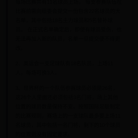
每场比赛共有11名球员上场。 每支参赛队伍在
比赛前需向组委会提交一份包含22名球员的大
名单，其中包括18名主力球员和5名替补球
员。 在正式名单确定后，即使有球员受伤，也
无法再加入新的队员，名单一旦提交便不得更
改。
2、奥运会一支足球队有18名队员，上场11
人，每场可换3人。
3、世界杯的一个队伍参赛球员必须是26名，
这26个人里面还必须包括3名门将，场上其他
位置的球员数量保持不变。按照国际足联制定
的比赛规则，赛场上的一支球队最多要上场11
名球员，其中包括一名门将，剩下的10个球员
的位置则没有固定要求。