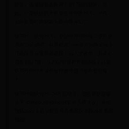
替补，这意味着会有两个守门员的替补。因
此，一支队伍的大名单总共包括23人。然而，
实际比赛时的替补人数通常为5人。
世界杯一队有23人。参加世界杯的每只球队必
须有23名球员。世界杯从1998年开始规定每个
代表队在开赛前必需报上23人大名单，其中必
须有3名门将，从2002世界杯开始除场上11名
队员外的12名球员除停赛外都可坐在替补席
上。
世界杯每队有23~26名运动员。国际足联理事
会主席团2022年6月23日公布多项决议，其中
包括2022卡塔尔世界杯各参赛队可报26名参赛
球员。