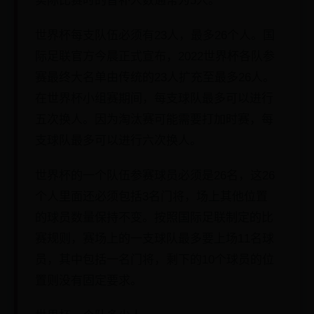
实际比赛时的替补人数通常为5人。
世界杯每支队伍必须有23人，最多26个人。国
际足联官方今晨正式宣布，2022世界杯各队参
赛最终大名单由传统的23人扩充至最多26人。
在世界杯小组赛期间，每支球队最多可以进行
五次换人。因为淘汰赛可能需要打加时赛，每
支球队最多可以进行六次换人。
世界杯的一个队伍参赛球员必须是26名，这26
个人里面还必须包括3名门将，场上其他位置
的球员数量保持不变。按照国际足联制定的比
赛规则，赛场上的一支球队最多要上场11名球
员，其中包括一名门将，剩下的10个球员的位
置则没有固定要求。