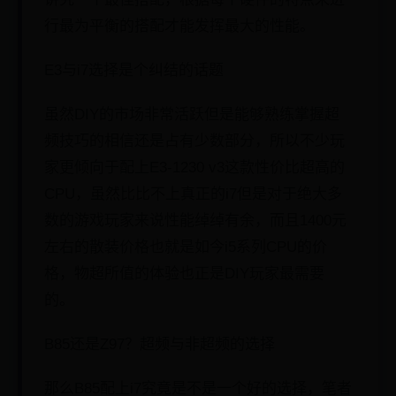
行最为平衡的搭配才能发挥最大的性能。
E3与i7选择是个纠结的话题
虽然DIY的市场非常活跃但是能够熟练掌握超
频技巧的相信还是占有少数部分，所以不少玩
家更倾向于配上E3-1230 v3这款性价比超高的
CPU，虽然比比不上真正的i7但是对于绝大多
数的游戏玩家来说性能绰绰有余，而且1400元
左右的散装价格也就是如今i5系列CPU的价
格，物超所值的体验也正是DIY玩家最需要
的。
B85还是Z97？超频与非超频的选择
那么B85配上i7究竟是不是一个好的选择，笔者