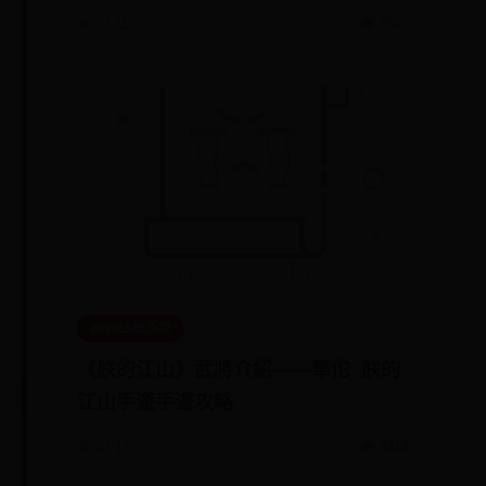
📅 07-15
👁️ 4565
det365娱乐场
《朕的江山》武將介紹——華佗_朕的
江山手遊手遊攻略
📅 07-11
👁️ 8418