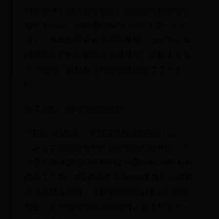
同样是汽车但是会分档次，同样是钱包价格也
都各不相同，同样是B85它们也并不是一个产
品，一样的型号却有不同的性能，正因为这样
的差别在定价方面也会有着差异，这其中有设
计方面的、有用料上的还有就是制工工艺上
的。
做工用料、供电性能要过硬
了解DIY的朋友一定知道华硕这款B85 Pro
Gamer主板是同系列产品中的最顶级代表，不
论是外观还是支持应用的能力都与ROG有着异
曲同工之妙，8相供电也是在B85主板产品中算
得上是鹤立鸡群。多相供电搭配日系10K黑金
电容，让平台在性能及耐用性上都上升到了一