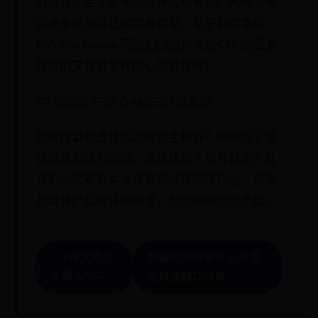
的组合，至于显卡配些什么也希望广大网友可
以多多提出自己的宝贵意见，至于利用华硕
B85-Pro Gamer再配上E3这样等级CPU的整机
网友们又有着怎样的心里价位呢？
6华硕B85-PRO GAMER详细参数
现阶段装机选什么芯片组主板好？同时为了保
证品质和给力功能，选具体哪个型号好呢？让
我们一起看看本文作者通过现阶段行业、渠道
及具体产品的详细阐述，为您带来给力产品。
← cdr文件怎
偶数和奇数是什么意思
么导入AI中
奇数偶数口诀表 →