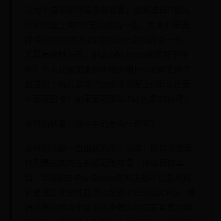
认为不是不能而是没有必要，如果选择i7那么
不如对应上块Z97更加适合一些，尤其如果选
择带K的i7显然与Z97要比B85更加靠谱一些，
尤其是超频方面，那么i5配上B85到底好不好
呢？个人理解如果是中端的用户i5足够使用了
但是对于玩儿游戏的玩家来说配上i5那么还要
不要配显卡？如果要配那么i5好还是E3好呢？
这样的结果与你心中的是否一致呢？
这样的问题一直困扰的不少玩家，所以说想要
找到最完美的主机搭配绝非是一件容易的事
情，华硕B85-Pro Gamer这款主板不论是用料
还是做工还是性能足以配的上E3这款CPU，相
信这样的组合也目前大多数游戏玩家更感兴趣