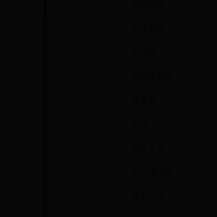
师徒结队
女圣职者
炽天使
异端审判者
断罪者
卢克
诞生之芽
2020春节套
鬼剑三觉