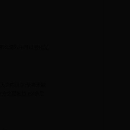
，那么游戏中可以强化光
歼灭之内贝尔;圣者米歇
东方之星塞拉;EX多尼