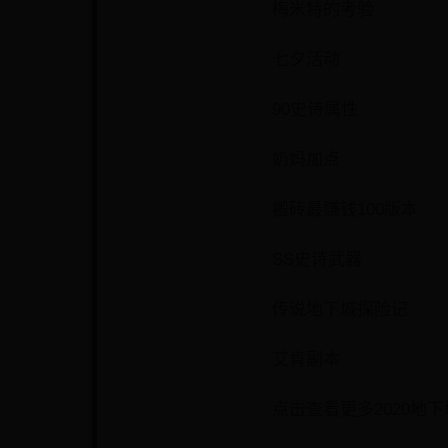
梅米特的考验
七夕活动
90史诗属性
奶妈加点
搬砖最赚钱100版本
SS史诗武器
传说地下城探险记
艾肯副本
点击查看更多2020地