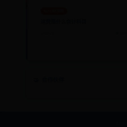
best365登陆
运费是什么会计科目
📅 07-02
👁️ 807
合作伙伴
Copyr