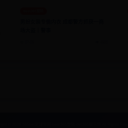
best365登陆
男扮女装专偷内衣 成都警方抓获一商
场大盗｜警事
8
📅 07-09
👁️ 4985
ight ©
2026
365bet足球官网-best365登陆-det365娱乐场 All Rights Rese