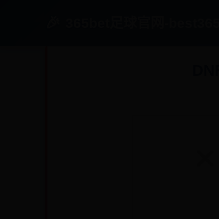
365bet足球官网-best3
D