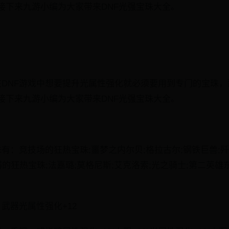
接下来九游小编为大家带来DNF光强宝珠大全。
?在DNF游戏中想要提升光属性强化就必须要用到专门的宝珠
接下来九游小编为大家带来DNF光强宝珠大全。
珠有：竞技场的狂热宝珠;噩梦之内尔贝;格拉古尔;钢铁巨兽;
弱的狂热宝珠;法嘉璐;莫格尼斯;艾克洛索;光之骑士;第二英雄
武器光属性强化+12