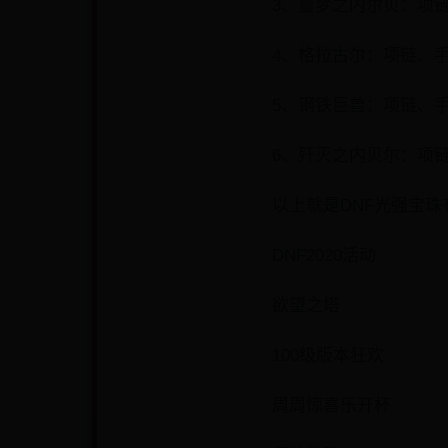
3、噩梦之内尔贝：项链、
4、格拉古尔：项链、手镯
5、钢铁巨兽：项链、手镯
6、歼灭之内贝尔：项链
以上就是DNF光强宝珠
DNF2020活动
欲望之塔
100级版本狂欢
周周惊喜乐开杯