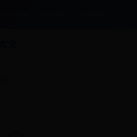
65bet足球官网
best365登陆
det365娱乐场
大全