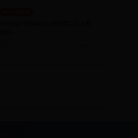
365bet足球官网
专访Styz 中国ADC小狗排第二没人敢
排第一
📅 07-05
👁️ 6310
rved.