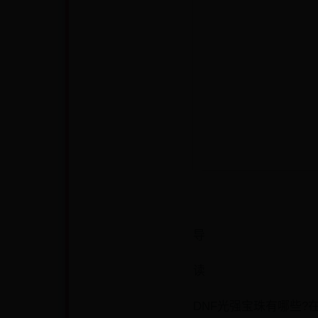
导
读
DNF光强宝珠有哪些